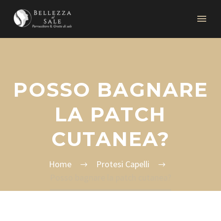
POSSO BAGNARE
LA PATCH
CUTANEA?
Home
Protesi Capelli
Posso bagnare la patch cutanea?