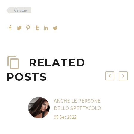
Calvizie
RELATED
POSTS
ANCHE LE PERSONE
DELLO SPETTACOLO
INDOSSANO PATCH
05 Set 2022
CUTANEE?
Nell’ultimo periodo si è