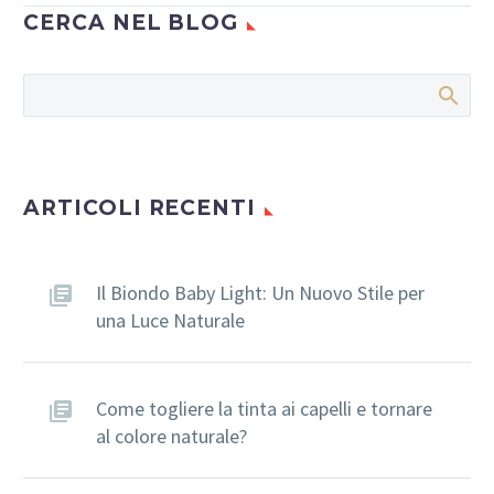
parlato sempre più
CERCA NEL BLOG
spesso di personaggi
pubblici che hanno
risolto i loro problemi
di calvizie grazie…
ARTICOLI RECENTI
Il Biondo Baby Light: Un Nuovo Stile per
una Luce Naturale
Come togliere la tinta ai capelli e tornare
al colore naturale?