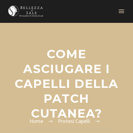
COME
ASCIUGARE I
CAPELLI DELLA
PATCH
CUTANEA?
Home
Protesi Capelli
COME ASCIUGARE I CAPELLI DELLA PATCH