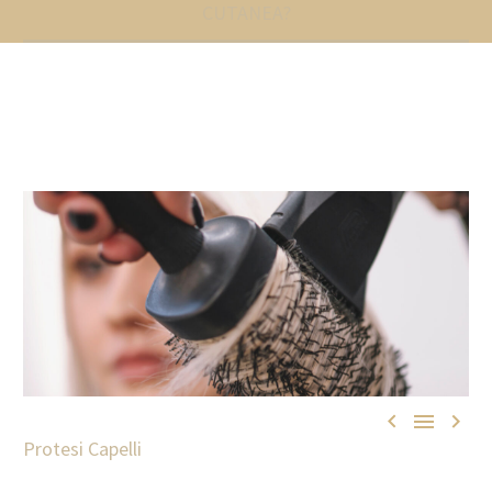
CUTANEA?



Protesi Capelli