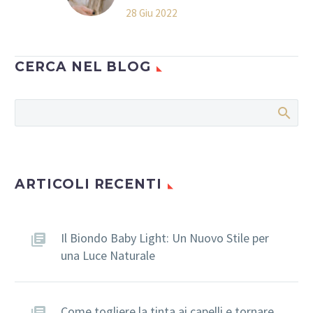
PATCH CUTANEA?
28 Giu 2022
Dopo aver risciacquato
accuratamente il cuoio
capelluto, potete a
CERCA NEL BLOG
questo punto applicare
il balsamo.
ARTICOLI RECENTI
Il Biondo Baby Light: Un Nuovo Stile per
una Luce Naturale
Come togliere la tinta ai capelli e tornare