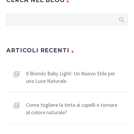
CERCA NEL BLOG
imbarazzante per
molte persone.
Fortunatamente, le
patch cutanee
rappresentano una…
ARTICOLI RECENTI
Il Biondo Baby Light: Un Nuovo Stile per
una Luce Naturale
Come togliere la tinta ai capelli e tornare
al colore naturale?