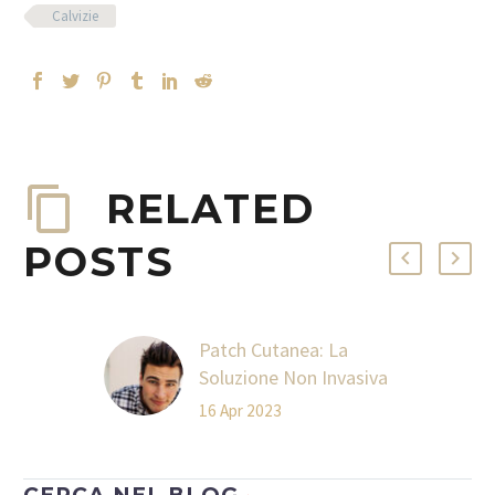
Calvizie
RELATED
POSTS
Patch Cutanea: La
Soluzione Non Invasiva
alla Calvizie
16 Apr 2023
La perdita dei capelli
può essere un
problema frustrante e